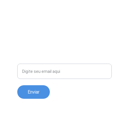
QUALIDADE
Excelência em análises clínicas e serviços.
INOVAÇÃO
contato@lbmaisvida.com.br
CONFIANÇA
Seu email
Enviar